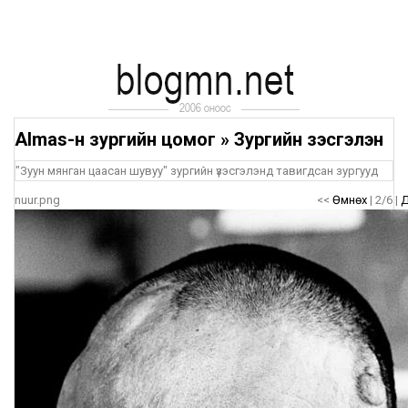
Almas-н зургийн цомог
»
Зургийн үзэсгэлэн
"Зуун мянган цаасан шувуу" зургийн үзэсгэлэнд тавигдсан зургууд
nuur.png
<<
Өмнөх
| 2/6 |
Д