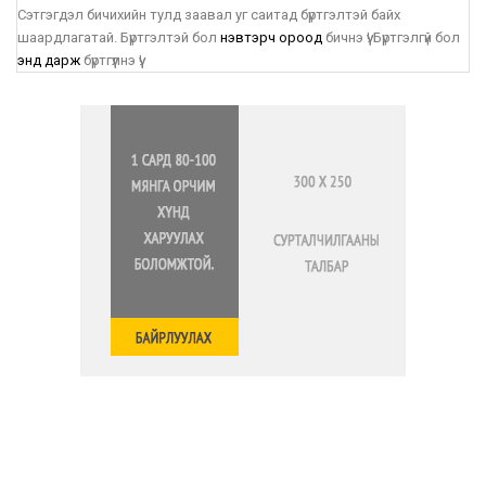
Сэтгэгдэл бичихийн тулд заавал уг саитад бүртгэлтэй байх
шаардлагатай. Бүртгэлтэй бол
нэвтэрч ороод
бичнэ үү! Бүртгэлгүй бол
энд дарж
бүртгүүлнэ үү!