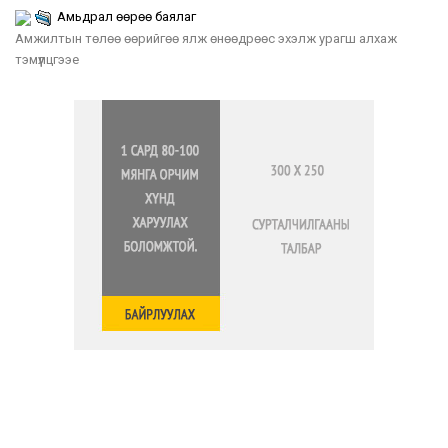
Амьдрал өөрөө баялаг
Амжилтын төлөө өөрийгөө ялж өнөөдрөөс эхэлж урагш алхаж
тэмүүлцгээе