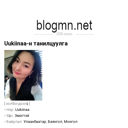
Uukiinaa-н танилцуулга
[ холбогдоогүй ]
•
Нэр:
Uukiinaa
•
Хүйс:
Эмэгтэй
•
Байрлал:
Улаанбаатар
,
Баянгол
,
Монгол