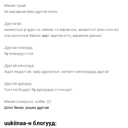
Миний тухай:
би өөрөөрөө байх дуртай нэгэн
Дуртай үгс:
амжилтын уг үндэс нь зөвхөн та өөрөө юм, амжилтыг яаж олон вэ
гэж эргэлзэж байгаа хүмүүст өөртөө итгэ, өөрийгөө дайчил
Дуртай номнууд:
бүх номнууд л гоё
Дуртай кинонууд:
Адал явдалтай, хайр дурлалын, зөгнөлт кинонуудад дуртай
Дуртай дуунууд:
Гоё гэж боддог бүх дуунуудаа л сонсдог
Миний сонирхол, хобби:
(2)
Шүлэг бичих
,
унших дуртай
uukiinaa-н блогууд: