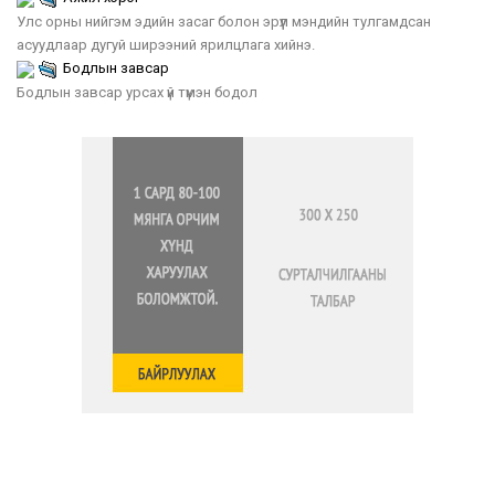
Улс орны нийгэм эдийн засаг болон эрүүл мэндийн тулгамдсан
асуудлаар дугуй ширээний ярилцлага хийнэ.
Бодлын завсар
Бодлын завсар урсах үй түмэн бодол