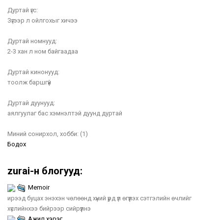
Дуртай үгс:
Зүгээр л ойлгохыг хичээ
Дуртай номнууд:
2-3 хан л ном байгаадаа
Дуртай кинонууд:
тоолж баршгүй
Дуртай дуунууд:
аялгуулаг бас хэмнэлтэй дуунд дуртай
Миний сонирхол, хобби:
(1)
Бодох
zurai-н блогууд:
Memoir
ирээд буцах энэхэн чөлөөнд хүний үрд үл өгүүлэх сэтгэлийн өчлийг
хүслийнхээ бийрээр сийрүүлнэ
Ажил хэрэг