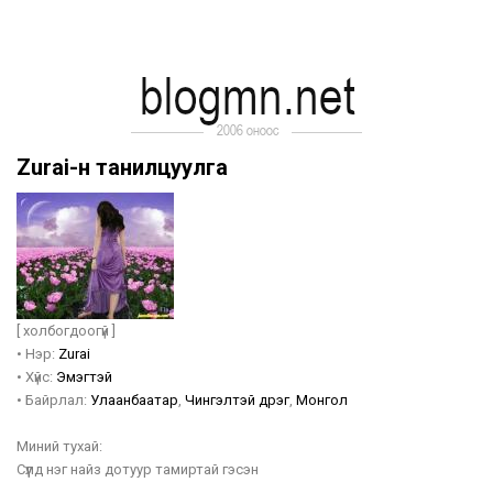
Zurai-н танилцуулга
[ холбогдоогүй ]
•
Нэр:
Zurai
•
Хүйс:
Эмэгтэй
•
Байрлал:
Улаанбаатар
,
Чингэлтэй дүүрэг
,
Монгол
Миний тухай:
Сүүлд нэг найз дотуур тамиртай гэсэн