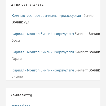
ШИНЭ СЭТГЭГДЛҮҮД
Компьютер, програмчлалын үндэс сургалт
бичлэгт
Зочин:
Уул
Кирилл - Монгол бичгийн хөрвүүлэгч
бичлэгт
Зочин:
босуг
Кирилл - Монгол бичгийн хөрвүүлэгч
бичлэгт
Зочин:
Гардаг
Кирилл - Монгол бичгийн хөрвүүлэгч
бичлэгт
Зочин:
Урилга
Компьютер, програмчлалын үндэс сургалт
бичлэгт
Зочин:
Амьддаа бие биенээ хайрла
ХОЛБООСУУД
Дусал блог