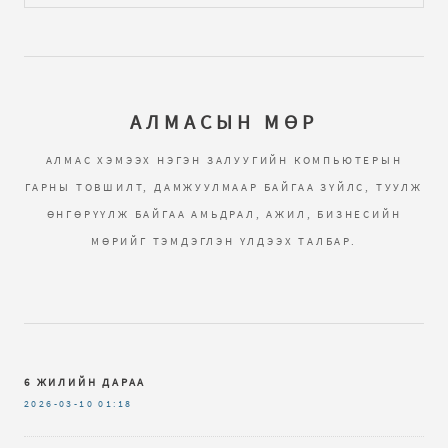
АЛМАСЫН МӨР
АЛМАС ХЭМЭЭХ НЭГЭН ЗАЛУУГИЙН КОМПЬЮТЕРЫН
ГАРНЫ ТОВШИЛТ, ДАМЖУУЛМААР БАЙГАА ЗҮЙЛС, ТУУЛЖ
ӨНГӨРҮҮЛЖ БАЙГАА АМЬДРАЛ, АЖИЛ, БИЗНЕСИЙН
МӨРИЙГ ТЭМДЭГЛЭН ҮЛДЭЭХ ТАЛБАР.
6 ЖИЛИЙН ДАРАА
2026-03-10
01:18