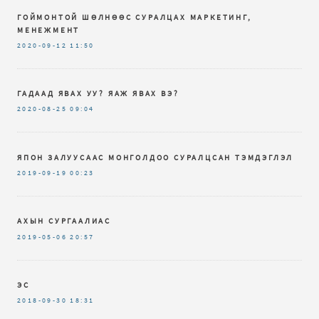
ГОЙМОНТОЙ ШӨЛНӨӨС СУРАЛЦАХ МАРКЕТИНГ,
МЕНЕЖМЕНТ
2020-09-12
11:50
ГАДААД ЯВАХ УУ? ЯАЖ ЯВАХ ВЭ?
2020-08-25
09:04
ЯПОН ЗАЛУУСААС МОНГОЛДОО СУРАЛЦСАН ТЭМДЭГЛЭЛ
2019-09-19
00:23
АХЫН СУРГААЛИАС
2019-05-06
20:57
ЭС
2018-09-30
18:31