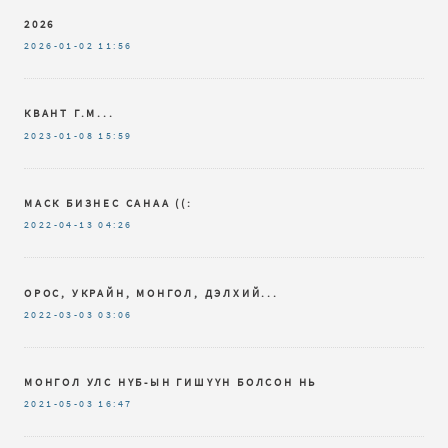
2026
2026-01-02
11:56
КВАНТ Г.М...
2023-01-08
15:59
МАСК БИЗНЕС САНАА ((:
2022-04-13
04:26
ОРОС, УКРАЙН, МОНГОЛ, ДЭЛХИЙ...
2022-03-03
03:06
МОНГОЛ УЛС НҮБ-ЫН ГИШҮҮН БОЛСОН НЬ
2021-05-03
16:47