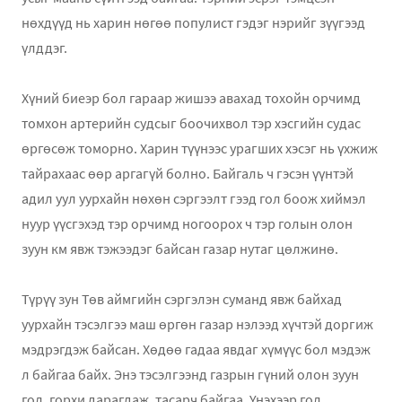
нөхдүүд нь харин нөгөө популист гэдэг нэрийг зүүгээд
үлддэг.
Хүний биеэр бол гараар жишээ авахад тохойн орчимд
томхон артерийн судсыг боочихвол тэр хэсгийн судас
өргөсөж томорно. Харин түүнээс урагших хэсэг нь үхжиж
тайрахаас өөр аргагүй болно. Байгаль ч гэсэн үүнтэй
адил уул уурхайн нөхөн сэргээлт гээд гол боож хиймэл
нуур үүсгэхэд тэр орчимд ногоорох ч тэр голын олон
зуун км явж тэжээдэг байсан газар нутаг цөлжинө.
Түрүү зун Төв аймгийн сэргэлэн суманд явж байхад
уурхайн тэсэлгээ маш өргөн газар нэлээд хүчтэй доргиж
мэдрэгдэж байсан. Хөдөө гадаа явдаг хүмүүс бол мэдэж
л байгаа байх. Энэ тэсэлгээнд газрын гүний олон зуун
гол, горхи дарагдаж, тасарч байгаа. Үнэхээр гол