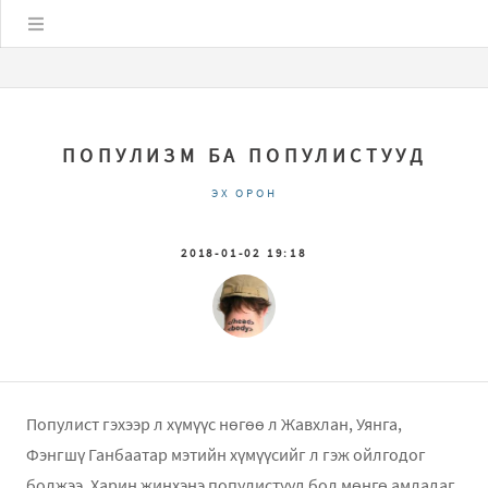
Цэс
ПОПУЛИЗМ БА ПОПУЛИСТУУД
ЭХ ОРОН
2018-01-02 19:18
Популист гэхээр л хүмүүс нөгөө л Жавхлан, Уянга,
Фэнгшү Ганбаатар мэтийн хүмүүсийг л гэж ойлгодог
болжээ. Харин жинхэнэ популистууд бол мөнгө амладаг,