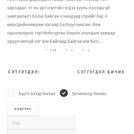
харладаг. Уг нь урт нэртэй гэгдэх хууль нэлээдгүй
хамгаалалт болж байсан ч нөхдүүд тэрийг бас л
өөрсдийнхөөрөө засаад батлуулчихсан. Яаж
одоохондоо тэр Ноён уулыг Бороо гоулдын замаар
оруулчихгүй нэг юм байгаад байгаа юм бол...
236
0
2
СЭТГЭГДЭЛ:
СЭТГЭГДЭЛ БИЧИХ
Бүртгэлээр бичих
Зочиноор бичих