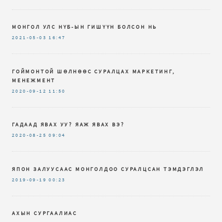
МОНГОЛ УЛС НҮБ-ЫН ГИШҮҮН БОЛСОН НЬ
2021-05-03
16:47
ГОЙМОНТОЙ ШӨЛНӨӨС СУРАЛЦАХ МАРКЕТИНГ,
МЕНЕЖМЕНТ
2020-09-12
11:50
ГАДААД ЯВАХ УУ? ЯАЖ ЯВАХ ВЭ?
2020-08-25
09:04
ЯПОН ЗАЛУУСААС МОНГОЛДОО СУРАЛЦСАН ТЭМДЭГЛЭЛ
2019-09-19
00:23
АХЫН СУРГААЛИАС