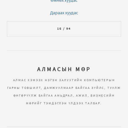
Өмнөх хуудас
Дараах хуудас
16 / 94
АЛМАСЫН МӨР
АЛМАС ХЭМЭЭХ НЭГЭН ЗАЛУУГИЙН КОМПЬЮТЕРЫН
ГАРНЫ ТОВШИЛТ, ДАМЖУУЛМААР БАЙГАА ЗҮЙЛС, ТУУЛЖ
ӨНГӨРҮҮЛЖ БАЙГАА АМЬДРАЛ, АЖИЛ, БИЗНЕСИЙН
МӨРИЙГ ТЭМДЭГЛЭН ҮЛДЭЭХ ТАЛБАР.