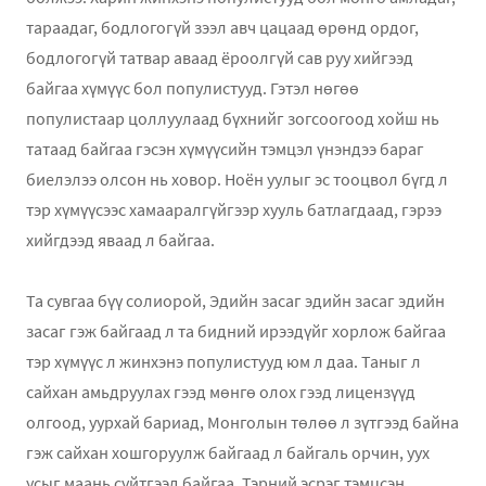
тараадаг, бодлогогүй зээл авч цацаад өрөнд ордог,
бодлогогүй татвар аваад ёроолгүй сав руу хийгээд
байгаа хүмүүс бол популистууд. Гэтэл нөгөө
популистаар цоллуулаад бүхнийг зогсоогоод хойш нь
татаад байгаа гэсэн хүмүүсийн тэмцэл үнэндээ бараг
биелэлээ олсон нь ховор. Ноён уулыг эс тооцвол бүгд л
тэр хүмүүсээс хамааралгүйгээр хууль батлагдаад, гэрээ
хийгдээд яваад л байгаа.
Та сувгаа бүү солиорой, Эдийн засаг эдийн засаг эдийн
засаг гэж байгаад л та бидний ирээдүйг хорлож байгаа
тэр хүмүүс л жинхэнэ популистууд юм л даа. Таныг л
сайхан амьдруулах гээд мөнгө олох гээд лицензүүд
олгоод, уурхай бариад, Монголын төлөө л зүтгээд байна
гэж сайхан хошгоруулж байгаад л байгаль орчин, уух
усыг маань сүйтгээд байгаа. Тэрний эсрэг тэмцсэн