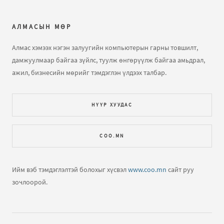
хаячихсан нэлээн удаж байна дөө...
АЛМАСЫН МӨР
Кирилл - Монгол бичгийн хөрвүүлэгч
бичлэгт
farcek:
энэ нийтлэл уншлаа...
Алмас хэмээх нэгэн залуугийн компьютерын гарны товшилт,
дамжуулмаар байгаа зүйлс, туулж өнгөрүүлж байгаа амьдрал,
Компьютер, програмчлалын үндэс сургалт
бичлэгт
ажил, бизнесийн мөрийг тэмдэглэн үлдээх талбар.
Зочин:
Эрүүл мэндйин газар
НҮҮР ХУУДАС
Кирилл - Монгол бичгийн хөрвүүлэгч
бичлэгт
Алмас:
Удахгүй эхэлнэ гэж явсаар хэдэн ч жил өнгөрчихөв
COO.MN
дөө Алмас мээнь! Өөртөө сануулав.
Кирилл - Монгол бичгийн хөрвүүлэгч
бичлэгт
Ийм вэб тэмдэглэлтэй болохыг хүсвэл
www.coo.mn
сайт руу
Enkhtuya Otgontsetse (зочин):
эд
зочлоорой.
Гадаад явах уу? Яаж явах вэ?
бичлэгт
Алмас:
Бас нэг
их олон улсаар аялаагүй ээ. Дээр бичсэн хоолны