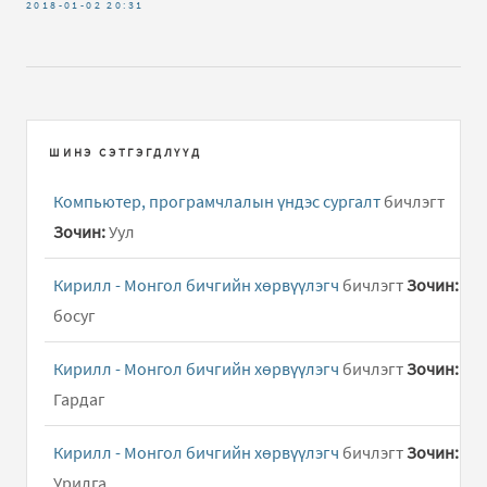
2018-01-02
20:31
ШИНЭ СЭТГЭГДЛҮҮД
Компьютер, програмчлалын үндэс сургалт
бичлэгт
Зочин:
Уул
Кирилл - Монгол бичгийн хөрвүүлэгч
бичлэгт
Зочин:
босуг
Кирилл - Монгол бичгийн хөрвүүлэгч
бичлэгт
Зочин:
Гардаг
Кирилл - Монгол бичгийн хөрвүүлэгч
бичлэгт
Зочин:
Урилга